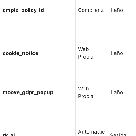
cmplz_policy_id
Complianz
1 año
Web
cookie_notice
1 año
Propia
Web
moove_gdpr_popup
1 año
Propia
Automattic
tk_ai
Sesión